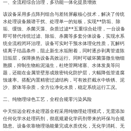
一、全流程综合治理，多功能一体化提质增效
该设备采用多点阵列组合与差转屏蔽核心技术，解决了传统
水处理设备频谱干扰、处理单一的短板，实现**防垢、除
垢、缓蚀、杀菌灭藻、杂质过滤**五重综合处理，一台设备
即可替代传统过滤、除垢、杀菌等多套分体设备，实现水系
统全流程闭环治理。设备可实时干预水体理化性质，瓦解钙
镁离子结晶条件，阻止新生水垢附着，同时逐步剥离管道陈
旧垢层，保障换热设备高效运行。同时可破坏菌藻微生物细
胞膜，抑制生物粘泥滋生，杜绝管网堵塞、水体发臭等问
题，还能在金属管壁形成致密钝化防护层，大幅降低管道腐
蚀速率。搭配内置精密过滤结构，可有效拦截水中铁锈、泥
沙、胶体等杂质，全方位净化水质，稳定系统运行工况。
二、纯物理绿色工艺，全程合规零污染风险
中天恒远全程水处理器全程采用纯物理处理模式，无需添加
任何化学水处理药剂，彻底规避化学药剂带来的环保与合规
隐患。设备依靠物理场能量完成水质优化，无化学消耗、无