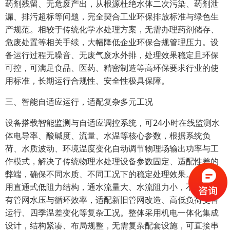
药剂残留、无危废产出，从根源杜绝水体二次污染、药剂泄
漏、排污超标等问题，完全契合工业环保排放标准与绿色生
产规范。相较于传统化学水处理方案，无需办理药剂储存、
危废处置等相关手续，大幅降低企业环保合规管理压力。设
备运行过程无噪音、无废气废水外排，处理效果稳定且环保
可控，可满足食品、医药、精密制造等高环保要求行业的使
用标准，长期运行合规性、安全性极具保障。
三、智能自适应运行，适配复杂多元工况
设备搭载智能监测与自适应调控系统，可24小时在线监测水
体电导率、酸碱度、流量、水温等核心参数，根据系统负
荷、水质波动、环境温度变化自动调节物理场输出功率与工
作模式，解决了传统物理水处理设备参数固定、适配性差的
弊端，确保不同水质、不同工况下的稳定处理效果。设备采
用直通式低阻力结构，通水流量大、水流阻力小，不影响原
有管网水压与循环效率，适配新旧管网改造、高低负荷交替
运行、四季温差变化等复杂工况。整体采用机电一体化集成
设计，结构紧凑、布局规整，无需复杂配套设施，可直接串