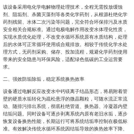
该设备采用电化学电解物理处理技术，全程无需投放缓蚀
剂、阻垢剂、杀菌灭藻剂等各类化学药剂，从根源杜绝化学
药剂残留、水体二次污染等问题，完全符合环保排污及水质
安全相关合规标准。通过电极电解作用改变水体理化性质，
实现水质优化处理，不改变水循环系统原有水质结构，处理
后的水体可正常循环使用或合规排放。相较于传统化学水处
理方式，无药剂采购、储存、投加流程，规避化学药剂使用
带来的安全隐患与环保风险，适配绿色低碳的工业运营要
求。
二、强效防垢除垢，稳定系统换热效率
设备通过电解反应改变水中钙镁离子结晶形态，将易附着管
壁的硬质水垢转化为疏松悬浮的微晶颗粒，可随水流正常流
动、随排污排出系统，彻底杜绝管道、换热器、冷凝器内壁
结垢问题。同时设备可逐步剥离系统内原有老旧水垢，逐步
恢复设备换热性能，长期运行可将系统结垢率控制在极低标
准。有效解决传统水循环系统因结垢导致的换热效率下降、