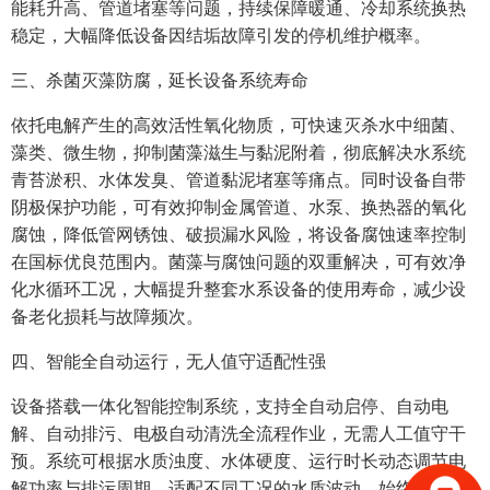
能耗升高、管道堵塞等问题，持续保障暖通、冷却系统换热
稳定，大幅降低设备因结垢故障引发的停机维护概率。
三、杀菌灭藻防腐，延长设备系统寿命
依托电解产生的高效活性氧化物质，可快速灭杀水中细菌、
藻类、微生物，抑制菌藻滋生与黏泥附着，彻底解决水系统
青苔淤积、水体发臭、管道黏泥堵塞等痛点。同时设备自带
阴极保护功能，可有效抑制金属管道、水泵、换热器的氧化
腐蚀，降低管网锈蚀、破损漏水风险，将设备腐蚀速率控制
在国标优良范围内。菌藻与腐蚀问题的双重解决，可有效净
化水循环工况，大幅提升整套水系设备的使用寿命，减少设
备老化损耗与故障频次。
四、智能全自动运行，无人值守适配性强
设备搭载一体化智能控制系统，支持全自动启停、自动电
解、自动排污、电极自动清洗全流程作业，无需人工值守干
预。系统可根据水质浊度、水体硬度、运行时长动态调节电
解功率与排污周期，适配不同工况的水质波动，始终保持最