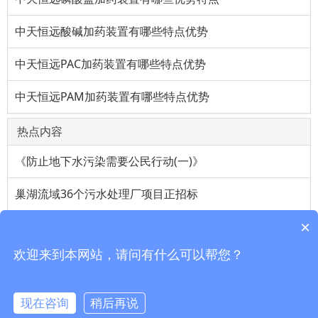
中天恒远酸碱加药装置有哪些特点优势
中天恒远PAC加药装置有哪些特点优势
中天恒远PAM加药装置有哪些特点优势
热点内容
《防止地下水污染需要公民行动(一)》
巢湖流域36个污水处理厂项目正招标
×
维生素a油对上班族帮助很大
欢迎来到本网站，请问有什么可以帮您？
高纯度氟化氢生产工艺
生命之源水处理行业基本知识13细则
现在咨询
稍后再说