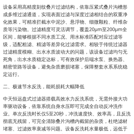
设备采用高精度刻纹叠片过滤结构，依靠压紧式叠片沟槽形
成多维过滤通道，实现表面过滤与深度过滤相结合的双重净
化效果，可精准拦截水中泥沙、悬浮物、细微颗粒、纤维杂
质等污染物。过滤精度可灵活调节，覆盖20μm至200μm全
区间，能够根据不同水质工况、用水标准匹配对应过滤等
级，适配粗滤、精滤等差异化过滤需求。相较于传统过滤器
过滤精度模糊、出水水质波动大的问题，该设备过滤均匀无
死角，出水水质稳定达标，可有效保护后端水泵、换热器、
精密管路等设备，避免杂质磨损堵塞，保障整套水系系统稳
定运行。
二、极速节水反洗，能耗损耗大幅降低
中天恒远盘式过滤器搭载高效水力反洗系统，无需外接大功
率驱动设备，依靠系统自身水压即可完成全自动反冲洗作
业。单次反洗时长仅5至20秒，冲洗速度快、效率高，且反洗
彻底无残留，可完全清除叠片沟槽内截留的杂质，杜绝滤材
堵塞、过滤效率衰减等问题。设备反洗耗水量极低，远低于