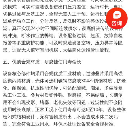
洗模式，可实时监测设备进出口压力差值、运行时长，自动
切换过滤与反洗工况，全程无需人工干预。运行过程中各过
滤单元独立工作、分时反洗，反洗时不影响整体设备持续过
滤，真正实现24小时不间断连续供水，彻底解决传统设备停
机冲洗、断水作业的弊端。设备配备过载、超压、故障自检
报警等多重防护功能，可及时规避设备空转、压力异常等隐
患，适配无人值守智能机房，大幅简化运维管理流程。
五、优质合规材质，耐腐蚀使用寿命长
设备核心部件均采用合规优质工业材质，过滤叠片采用高强
度聚丙烯材质，壳体可选用碳钢防腐或304不锈钢材质，抗老
化、耐腐蚀、抗压性能优异，可适配酸碱、潮湿、多尘等复
杂工业工况。叠片材质韧性强、耐磨损、不易结垢，长期使
用不会出现变形、堵塞、老化失效等问题，过滤性能不会随
使用时长衰减，正常工况下使用寿命可达6至10年。设备整体
密闭式结构设计，无有害物质析出，不会造成水体二次污
染，完全符合工业用水、环保水处理设备安全合规标准。