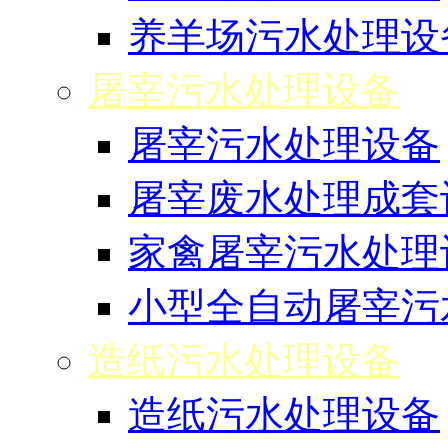
养羊场污水处理设
屠宰污水处理设备
屠宰污水处理设备
屠宰废水处理成套
家禽屠宰污水处理
小型全自动屠宰污
造纸污水处理设备
造纸污水处理设备