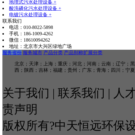
地埋式污水处理设备 +
酸洗磷化污水处理设备 +
电镀污水处理设备 +
联系我们
电话：
010-8022-5898
手机：
186-1009-4262
微信：
18610094262
地址：北京市大兴区绿地广场
服务省份
服务城市
产品分类
产品别称
扩展分类
哈尔滨；长春；沈阳；南京；济南；合肥；石家庄；郑州
州；福州；台北；兰州；昆明；银川；乌鲁木齐；拉萨；
关于我们 | 联系我们 | 人才
责声明
版权所有?中天恒远环保设备有