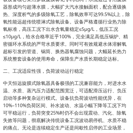
器形成均匀超薄水膜，大幅扩大汽水接触面积，配合逐级换
热、深度析气的多级除氧工艺，除氧效率可达99.5%以上，除
氧性能远超传统喷淋式除氧设备。设备严格遵循行业热力除
氧标准，高压工况下出水含氧量稳定≤5μg/L，低压工况
≤10μg/L，给水合格率近乎100%，完全满足高低压锅炉、精
密循环水系统的严苛水质要求。同时可有效规避水体溶解氧
超标引发的管道、锅筒、换热器氧腐蚀问题，大幅延长热力
系统整套设备的使用寿命，保障生产水质长期稳定达标。
二、工况适应性强，负荷波动运行稳定
中天恒远旋膜式除氧器具备极强的工况兼容能力，对进水水
温、水质、蒸汽压力适配范围宽泛，可适配滑压运行、负压
启动等多种复杂运行模式。设备抗负荷波动性能优异，在
10%–110%负荷区间、补水波动、水温小幅下降等工况下均
可平稳运行，负荷突变25%时仍不会出现震动、汽化、除氧
失效等问题，彻底解决传统设备工况波动易停机、水质不稳
的痛点。无论是连续稳定生产还是间歇性启停的工业场景，