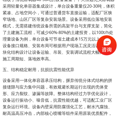
采用轻量化单容器集成设计，单台设备重量仅20-30吨，体积
紧凑、占地空间小，可通过普通货车直接运输，适配厂区狭
窄场地、山区厂区等复杂安装场景。设备采用低位落地安装
模式，无需搭建传统设备所需的高架平台与支撑支架，简化
了土建施工流程，可减少60%-80%的土建投资，以100t/h处
理量设备为例，单台设备可节省土建成本15万元以上。同时
设备接口规格、安装布局可根据用户现场工况灵活调整，模
块化结构设计让设备运输、吊装、安装调试流程大幅简化，
施工周期短、落地效率高。
五、结构稳定耐用，抗损抗震性能优异
设备采用一体化单容器承压结构，摒弃传统分体式结构的拼
接缝隙与应力集中问题，有效规避长期运行出现的壳体变
形、应力裂纹、渗漏等故障。整体结构经过力学优化设计，
设备运行振动小、噪音低，抗震性能优越，可适配工业厂区
复杂运行环境。设备内壁采用防腐强化工艺，耐水汽腐蚀、
耐高温高压冲击，内部核心喷嘴等组件采用原装优质配件，