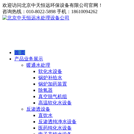
欢迎访问北京中天恒远环保设备有限公司官网！
咨询热线：
010-8022-5898
手机：
18610094262
首 页
产品业务展示
暖通水处理
软化水设备
锅炉补给水
锅炉加药装置
除氧器
真空脱气机组
高温软化水设备
反渗透设备
直饮水
反渗透纯净水设备
医药纯化水设备