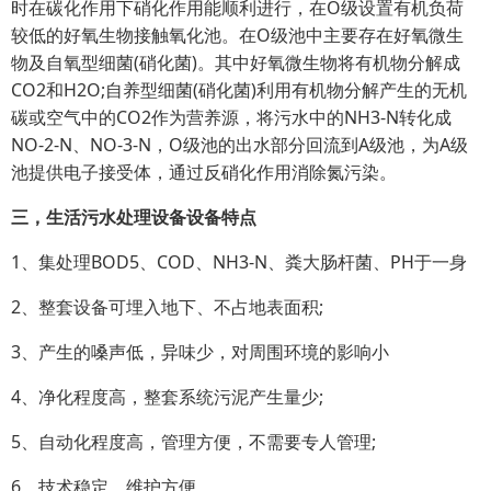
时在碳化作用下硝化作用能顺利进行，在O级设置有机负荷
较低的好氧生物接触氧化池。在O级池中主要存在好氧微生
物及自氧型细菌(硝化菌)。其中好氧微生物将有机物分解成
CO2和H2O;自养型细菌(硝化菌)利用有机物分解产生的无机
碳或空气中的CO2作为营养源，将污水中的NH3-N转化成
NO-2-N、NO-3-N，O级池的出水部分回流到A级池，为A级
池提供电子接受体，通过反硝化作用消除氮污染。
三，生活污水处理设备设备特点
1、集处理BOD5、COD、NH3-N、粪大肠杆菌、PH于一身
2、整套设备可埋入地下、不占地表面积;
3、产生的嗓声低，异味少，对周围环境的影响小
4、净化程度高，整套系统污泥产生量少;
5、自动化程度高，管理方便，不需要专人管理;
6、技术稳定，维护方便