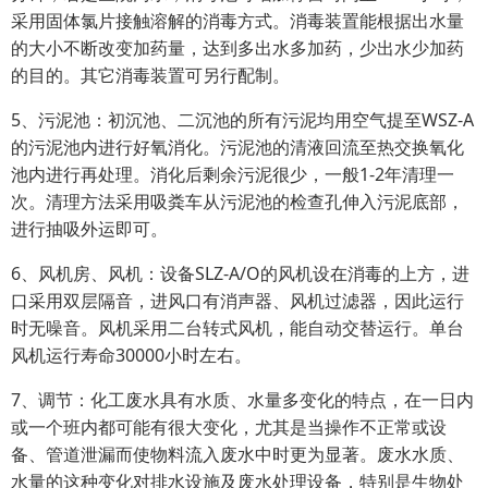
采用固体氯片接触溶解的消毒方式。消毒装置能根据出水量
的大小不断改变加药量，达到多出水多加药，少出水少加药
的目的。其它消毒装置可另行配制。
5、污泥池：初沉池、二沉池的所有污泥均用空气提至WSZ-A
的污泥池内进行好氧消化。污泥池的清液回流至热交换氧化
池内进行再处理。消化后剩余污泥很少，一般1-2年清理一
次。清理方法采用吸粪车从污泥池的检查孔伸入污泥底部，
进行抽吸外运即可。
6、风机房、风机：设备SLZ-A/O的风机设在消毒的上方，进
口采用双层隔音，进风口有消声器、风机过滤器，因此运行
时无噪音。风机采用二台转式风机，能自动交替运行。单台
风机运行寿命30000小时左右。
7、调节：化工废水具有水质、水量多变化的特点，在一日内
或一个班内都可能有很大变化，尤其是当操作不正常或设
备、管道泄漏而使物料流入废水中时更为显著。废水水质、
水量的这种变化对排水设施及废水处理设备，特别是生物处