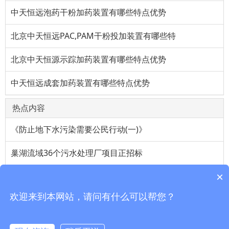
中天恒远泡药干粉加药装置有哪些特点优势
北京中天恒远PAC,PAM干粉投加装置有哪些特
北京中天恒源示踪加药装置有哪些特点优势
中天恒远成套加药装置有哪些特点优势
热点内容
《防止地下水污染需要公民行动(一)》
巢湖流域36个污水处理厂项目正招标
×
维生素a油对上班族帮助很大
欢迎来到本网站，请问有什么可以帮您？
高纯度氟化氢生产工艺
生命之源水处理行业基本知识13细则