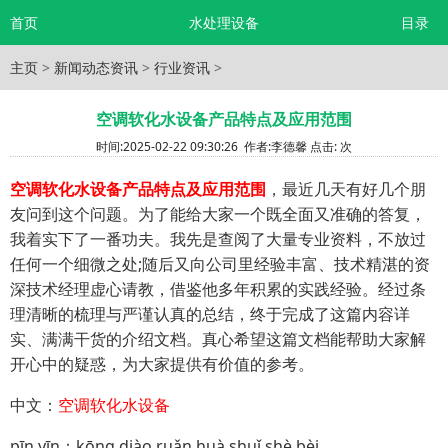
首页
水处理设备
目录
主页
>
新闻动态资讯
>
行业资讯
>
空调软化水设备产品特点及应用范围
时间:
2025-02-22 09:30:26
作者:
李德馨
点击:
次
空调软化水设备产品特点及应用范围
，最近几天有好几个朋
友问到这个问题。为了能给大家一个既全面又准确的答复，
我着实下了一番功夫。我先是查阅了大量专业资料，不放过
任何一个细微之处;随后又向公司里经验丰富、技术精湛的资
深技术经理虚心请教，借鉴他多年积累的实践经验。经过条
理清晰的梳理与严谨认真的总结，终于完成了这篇内容详
实、满满干货的介绍文档。真心希望这篇文档能帮助大家解
开心中的疑惑，为大家提供有价值的参考。
中文：
空调软化水设备
pīn yīn：kōng diào ruǎn huà shuǐ shè bèi