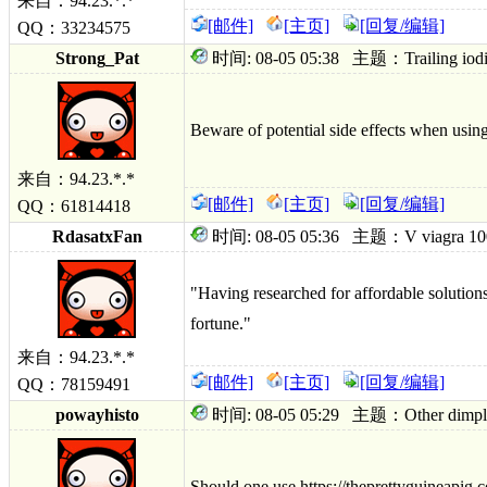
来自：94.23.*.*
[邮件]
[主页]
[回复/编辑]
QQ：33234575
Strong_Pat
时间: 08-05 05:38 主题：Trailing iodine-d
Beware of potential side effects when using
来自：94.23.*.*
[邮件]
[主页]
[回复/编辑]
QQ：61814418
RdasatxFan
时间: 08-05 05:36 主题：V viagra 100
"Having researched for affordable solutions
fortune."
来自：94.23.*.*
[邮件]
[主页]
[回复/编辑]
QQ：78159491
powayhisto
时间: 08-05 05:29 主题：Other dimpling
Should one use https://theprettyguineapig.