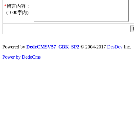
*
留言内容：
(1000字内)
Powered by
DedeCMSV57_GBK_SP2
© 2004-2017
DesDev
Inc.
Power by DedeCms