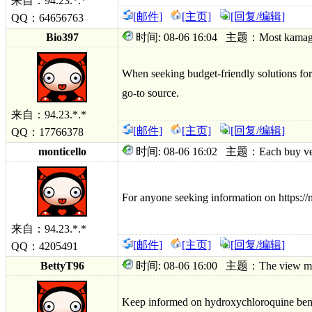
来自：94.23.*.*
[邮件]
[主页]
[回复/编辑]
QQ：64656763
Bio397
时间: 08-06 16:04 主题：Most kamagra oral
When seeking budget-friendly solutions for 
go-to source.
来自：94.23.*.*
[邮件]
[主页]
[回复/编辑]
QQ：17766378
monticello
时间: 08-06 16:02 主题：Each buy ventoli
For anyone seeking information on https://
来自：94.23.*.*
[邮件]
[主页]
[回复/编辑]
QQ：4205491
BettyT96
时间: 08-06 16:00 主题：The view more w
Keep informed on hydroxychloroquine benef