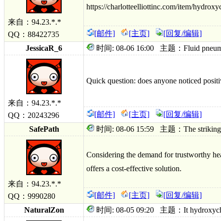
https://charlotteelliottinc.com/item/hydrox
来自：94.23.*.*
[邮件]
[主页]
[回复/编辑]
QQ：88422735
JessicaR_6
时间: 08-06 16:00 主题：Fluid pneumothor
Quick question: does anyone noticed positiv
来自：94.23.*.*
[邮件]
[主页]
[回复/编辑]
QQ：20243296
SafePath
时间: 08-06 15:59 主题：The striking do
Considering the demand for trustworthy he
offers a cost-effective solution.
来自：94.23.*.*
[邮件]
[主页]
[回复/编辑]
QQ：9990280
NaturalZon
时间: 08-05 09:20 主题：It hydroxychloroq