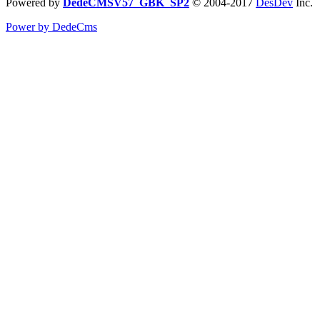
Powered by
DedeCMSV57_GBK_SP2
© 2004-2017
DesDev
Inc.
Power by DedeCms