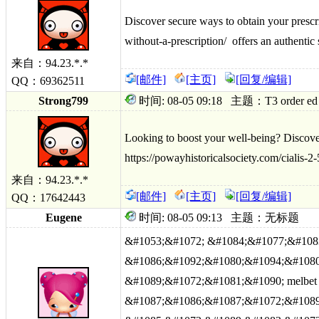
Discover secure ways to obtain your presc
without-a-presc
ription/ offers an authentic
来自：94.23.*.*
[邮件]
[主页]
[回复/编辑]
QQ：69362511
Strong799
时间: 08-05 09:18 主题：T3 order ed sam
Looking to boost your well-being? Discove
https://powayhistoricalsociety.com/cialis-2-
来自：94.23.*.*
[邮件]
[主页]
[回复/编辑]
QQ：17642443
Eugene
时间: 08-05 09:13 主题：无标题
&#1053;&#1072; &#1084;&#1077;&#108
&#1086;&#1092;&#1080;&#1094;&#1080
&#1089;&#1072;&#1081;&#1090; melbet
&#1087;&#1086;&#1087;&#1072;&#1089