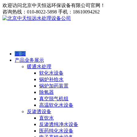
欢迎访问北京中天恒远环保设备有限公司官网！
咨询热线：
010-8022-5898
手机：
18610094262
首 页
产品业务展示
暖通水处理
软化水设备
锅炉补给水
锅炉加药装置
除氧器
真空脱气机组
高温软化水设备
反渗透设备
直饮水
反渗透纯净水设备
医药纯化水设备